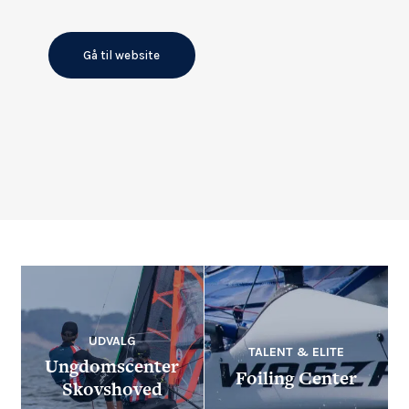
Gå til website
UDVALG
TALENT & ELITE
Ungdomscenter
Foiling Center
Skovshoved