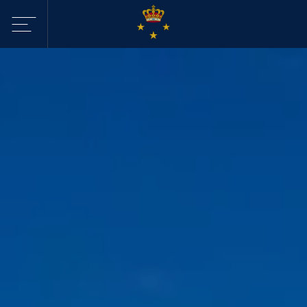
Sejltilbud i
KDY
Havne
Aktiviteter
Webcam - Byggeri
KDY
Nyheder
KDY
Afdelinger
Event Sailing