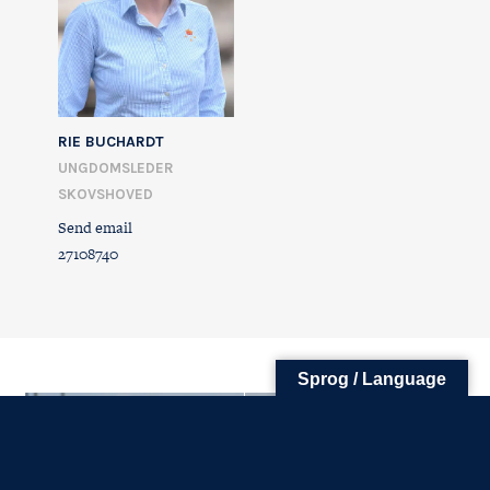
FØLG OS
KONTAKT OS
RIE BUCHARDT
Tuborg Havnepark 15
UNGDOMSLEDER
+45 33 14 87 87
SKOVSHOVED
kdy@kdy.dk
Send email
27108740
Sprog / Language
SKOVSHOVED HAVN