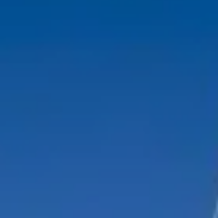
Talent & Elite
Onboard
KDY
Partnere
Om
KDY
Shop