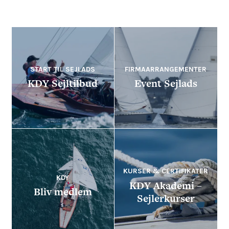
START TIL SEJLADS
FIRMAARRANGEMENTER
KDY Sejltilbud
Event Sejlads
KURSER & CERTIFIKATER
KDY
KDY Akademi –
Bliv medlem
Sejlerkurser