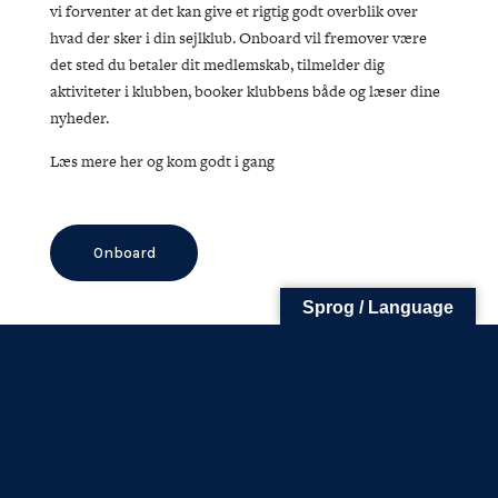
vi forventer at det kan give et rigtig godt overblik over
hvad der sker i din sejlklub. Onboard vil fremover være
FØLG OS
KONTAKT OS
det sted du betaler dit medlemskab, tilmelder dig
Tuborg Havnepark 15
aktiviteter i klubben, booker klubbens både og læser dine
+45 33 14 87 87
nyheder.
kdy@kdy.dk
Læs mere her og kom godt i gang
Onboard
Sprog / Language