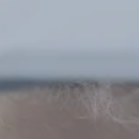
Talent & Elite
Onboard
KDY
Partnere
Om
KDY
Shop