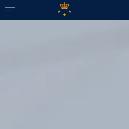
Sejltilbud i
KDY
Havne
Aktiviteter
Webcam - Byggeri
KDY
Nyheder
KDY
Afdelinger
Event Sailing