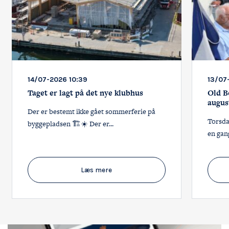
14/07-2026 10:39
13/07
Taget er lagt på det nye klubhus
Old Bo
augus
Der er bestemt ikke gået sommerferie på
Torsda
byggepladsen 🏗️☀️ Der er...
en gang
Læs mere