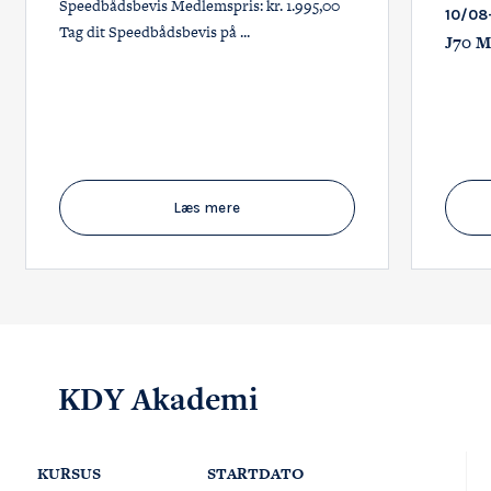
Speedbådsbevis Medlemspris: kr. 1.995,00
10/08
Tag dit Speedbådsbevis på ...
J70 M
Læs mere
KDY Akademi
KURSUS
STARTDATO