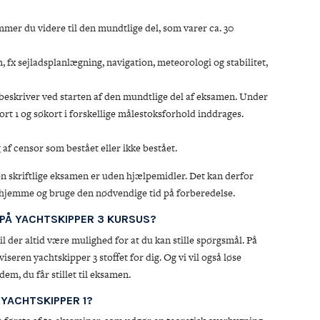
mmer du videre til den mundtlige del, som varer ca. 30
m, fx sejladsplanlægning, navigation, meteorologi og stabilitet,
beskriver ved starten af den mundtlige del af eksamen. Under
t 1 og søkort i forskellige målestoksforhold inddrages.
f censor som bestået eller ikke bestået.
en skriftlige eksamen er uden hjælpemidler. Det kan derfor
t hjemme og bruge den nødvendige tid på forberedelse.
 PÅ YACHTSKIPPER 3 KURSUS?
l der altid være mulighed for at du kan stille spørgsmål. På
eren yachtskipper 3 stoffet for dig. Og vi vil også løse
m, du får stillet til eksamen.
 YACHTSKIPPER 1?