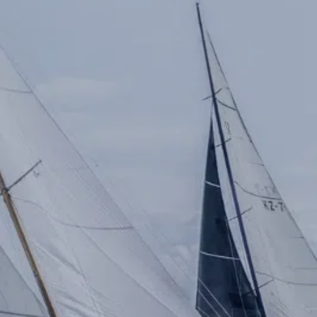
Onboard
KDY
Partnere
Om
KDY
Shop