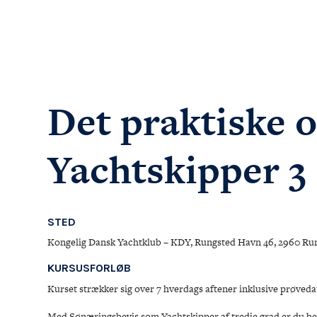
Det praktiske 
Yachtskipper 3
STED
Kongelig Dansk Yachtklub – KDY, Rungsted Havn 46, 2960 Ru
KURSUSFORLØB
Kurset strækker sig over 7 hverdags aftener inklusive prøveda
Med Sønæringsbevis som Yachtskipper af tredje grad er du beret