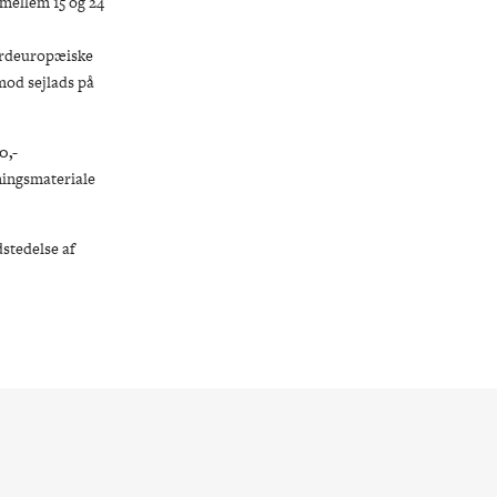
 mellem 15 og 24
31
1
2
nordeuropæiske
mod sejlads på
0,-
sningsmateriale
dstedelse af