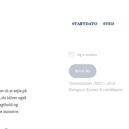
STARTDATO
STED
Jeg er medlem
M
TI
O
Book Nu
27
28
29
Varenummer (SKU):
2608
3
4
5
Kategori:
Kurser & certifikater
 til at sejle på
 du bliver også
10
11
12
vagthold og
17
18
19
ke mønstre.
24
25
26