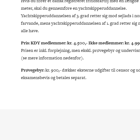
Hvis du fører et dansk registreret fritidsfartøj med en længde
meter, skal du gennemføre en yachtskipperuddannelse.
Yachtskipperuddannelsen af 3. grad retter sig mod sejlads i 
farvande, mens yachtskipperuddannelsen af 1. grad retter sig 
alle have.
Pris: KDY medlemmer: kr. 4.500,- Ikke medlemmer: kr. 4.99
Prisen er inkl. forplejning, men ekskl. prøvegebyr og undervi
(se mere information nedenfor).
Prøvegebyr:
kr. 900,- dækker eksterne udgifter til censor og u
eksamensbevis og betales separat.