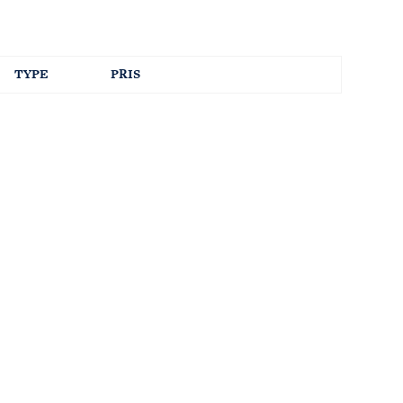
TYPE
PRIS
August
2026
TO
F
L
S
30
31
1
2
6
7
8
9
13
14
15
16
20
21
22
23
27
28
29
30