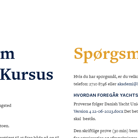
om
Spørgsm
 Kursus
Hvis du har spørgsmål, er du velk
telefon: 2710 8746 eller
akademi@k
HVORDAN FOREGÅR YACHTS
Prøverne følger Danish Yacht Un
ngsted
Version 4 22-06-2023.docx
Det bety
skal bestås.
toen.
Den skriftlige prøve (30 min) best
tiget til at føre både på op til