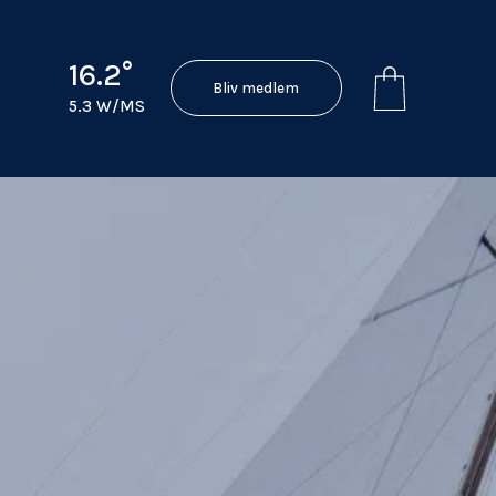
16.2°
Bliv medlem
5.3 W/MS