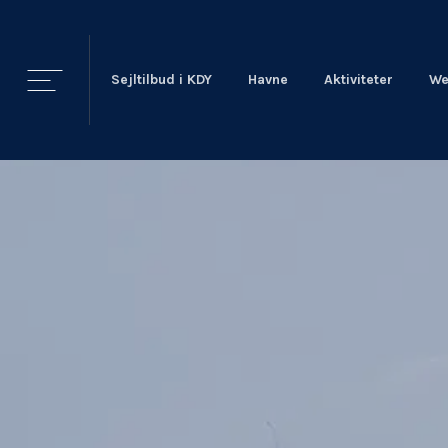
Sejltilbud i KDY
Havne
Aktiviteter
We
KDY
Nyheder
KDY
Afdelinger
Event Sailing
Talent & Elite