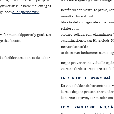
for søvejsregler og afmærkninger.
 ønsker at sejle både mellem 15 og
Består du den skriftlige prøve, ko
ligeledes
duelighedsbevis i
minutter, hvor du vil
blive testet i øvrige dele af pensu
relateret til
en case-sejlads, som eksaminator 
 for Yachtskipper af 3. grad. Det
eksaminationen kan Havnelods, Kor
ge skal bestås.
Besvarelsen af de
to delprøver bedømmes samlet og a
Vi anbefaler desuden, at du køber
Begge prøver er individuelle og d
være en fordel at repetere stoffe
ER DER TID TIL SPØRGSMÅL
Da vi udelukkende har små hold, vi
kursus dagene præsenterer undervis
konkrete opgaver, der minder om de
FØRST YACHTSKIPPER 3, SÅ