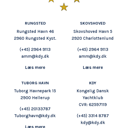
RUNGSTED
SKOVSHOVED
Rungsted Havn 46
Skovshoved Havn 5
2960 Rungsted Kyst.
2920 Charlottenlund
(+45)
2964 9113
(+45) 2964 9113
amm@kdy.dk
amm@kdy.dk
Læs mere
Læs mere
TUBORG HAVN
KDY
Tuborg Havnepark 15
Kongelig Dansk
2900 Hellerup
Yachtklub
CVR: 62597119
(+45) 20133787
Tuborghavn@kdy.dk
(+45) 3314 8787
kdy@kdy.dk
Læs mere