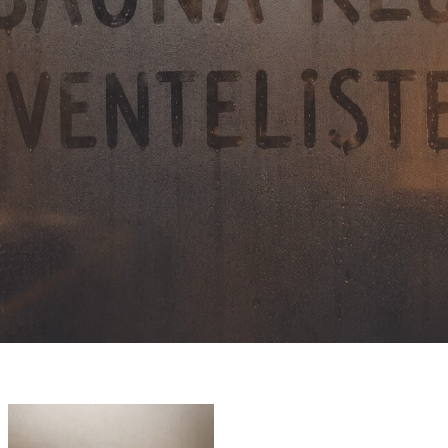
Talent & Elite
Onboard
KDY
Partnere
Om
KDY
Shop