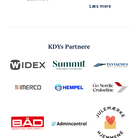
Læs mere
KDYs Partnere
FØLG OS
KONTAKT OS
Tuborg Havnepark 15
+45 33 14 87 87