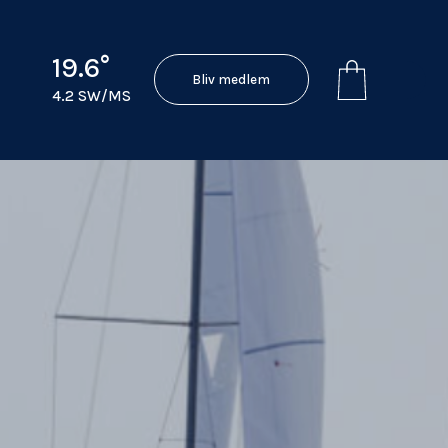
19.6°
Bliv medlem
4.2 SW/MS