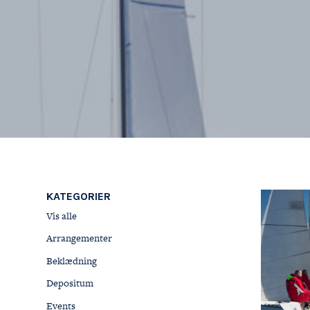
Onboard
KDY
Partnere
Om
KDY
Shop
KATEGORIER
Vis alle
Arrangementer
Beklædning
Depositum
Events