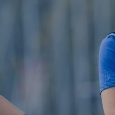
Onboard
KDY
Partnere
Om
KDY
Shop