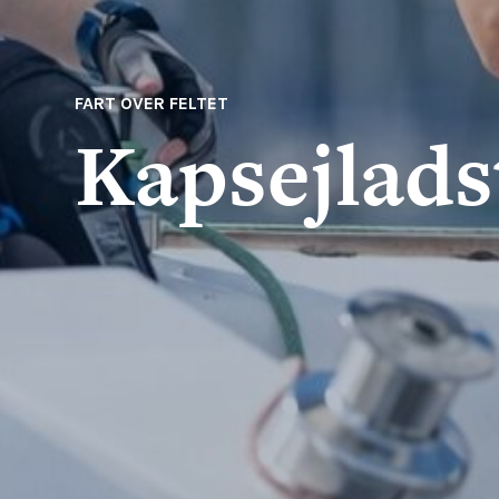
FART OVER FELTET
Kapsejlad