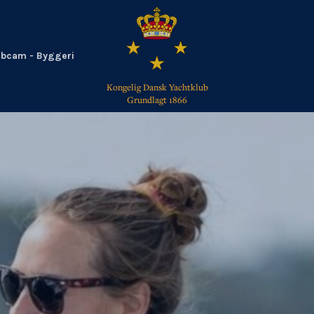
bcam - Byggeri
Kongelig Dansk Yachtklub
Grundlagt 1866
TILBAGE