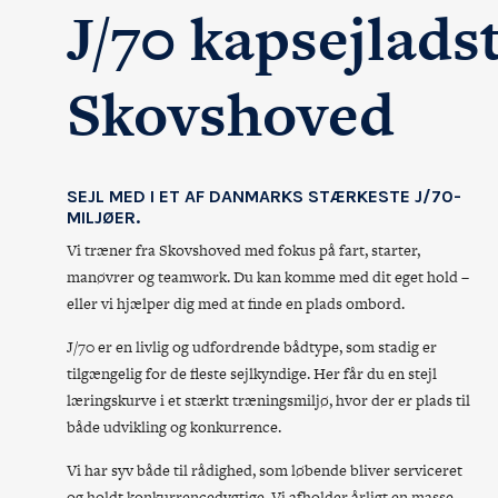
J/70 kapsejlads
Skovshoved
SEJL MED I ET AF DANMARKS STÆRKESTE J/70-
MILJØER.
Vi træner fra Skovshoved med fokus på fart, starter,
manøvrer og teamwork. Du kan komme med dit eget hold –
eller vi hjælper dig med at finde en plads ombord.
J/70 er en livlig og udfordrende bådtype, som stadig er
tilgængelig for de fleste sejlkyndige. Her får du en stejl
læringskurve i et stærkt træningsmiljø, hvor der er plads til
både udvikling og konkurrence.
Vi har syv både til rådighed, som løbende bliver serviceret
og holdt konkurrencedygtige. Vi afholder årligt en masse