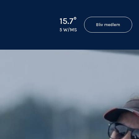
15.7°
Bliv medlem
5 W/MS