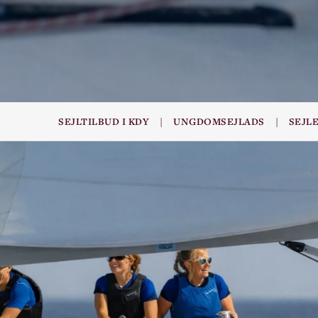
|
|
SEJLTILBUD I KDY
UNGDOMSEJLADS
SEJL