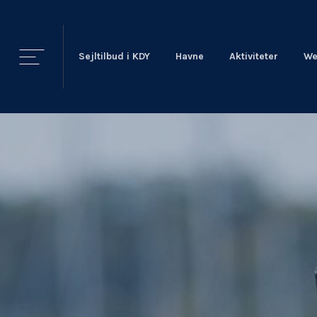
Sejltilbud i KDY
Havne
Aktiviteter
We
KDY
Nyheder
KDY
Afdelinger
Event Sailing
Talent & Elite