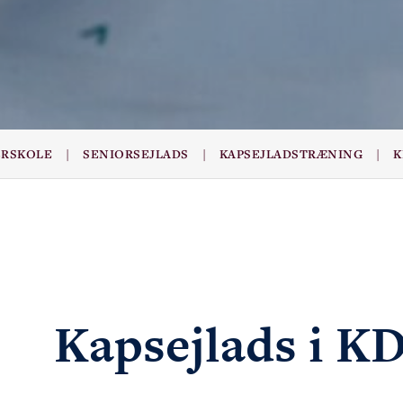
|
|
|
ERSKOLE
SENIORSEJLADS
KAPSEJLADSTRÆNING
K
Kapsejlads i K