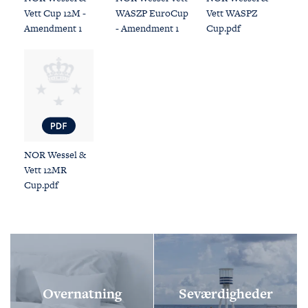
Vett Cup 12M -
WASZP EuroCup
Vett WASPZ
Amendment 1
- Amendment 1
Cup.pdf
FØLG OS
KONTAKT OS
Tuborg Havnepark 15
NOR Wessel &
+45 33 14 87 87
Vett 12MR
kdy@kdy.dk
Cup.pdf
Overnatning
Seværdigheder