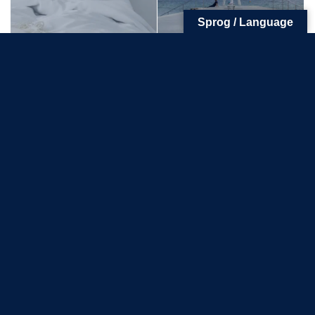
Sprog / Language
Dato:
27/08/2022 - 27/08/2022
KDY August Match Cup (Match Race Gr 5 –
DS37)
Se næste event