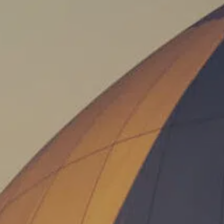
Talent & Elite
Onboard
KDY
Partnere
Om
KDY
Shop