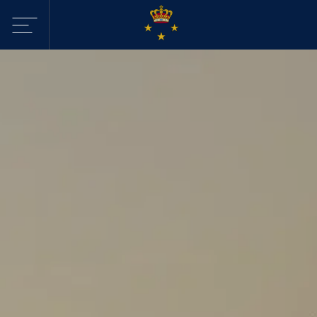
Sejltilbud i
KDY
Havne
Aktiviteter
Webcam - Byggeri
KDY
Nyheder
KDY
Afdelinger
Event Sailing