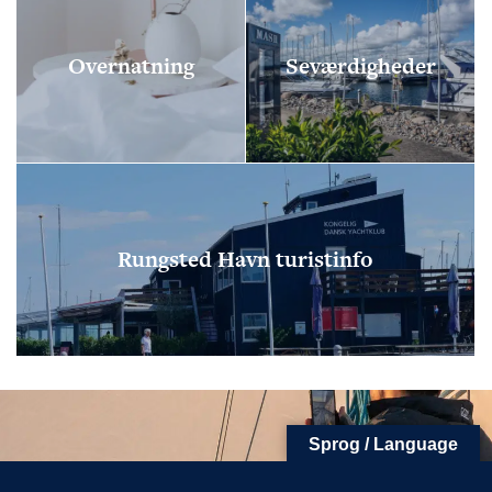
Overnatning
Seværdigheder
FØLG OS
KONTAKT OS
Tuborg Havnepark 15
+45 33 14 87 87
kdy@kdy.dk
Rungsted Havn turistinfo
Sprog / Language