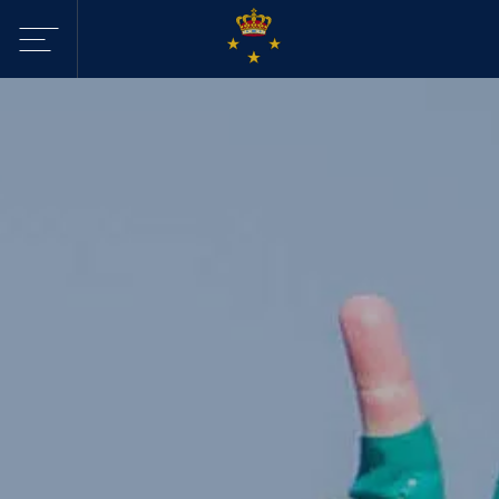
Sejltilbud i
KDY
Havne
Aktiviteter
Webcam - Byggeri
KDY
Nyheder
KDY
Afdelinger
Event Sailing