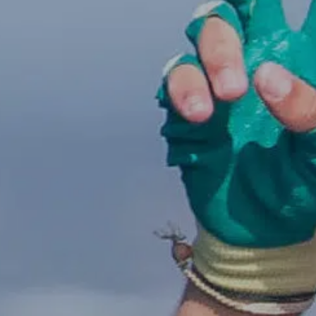
Talent & Elite
Onboard
KDY
Partnere
Om
KDY
Shop