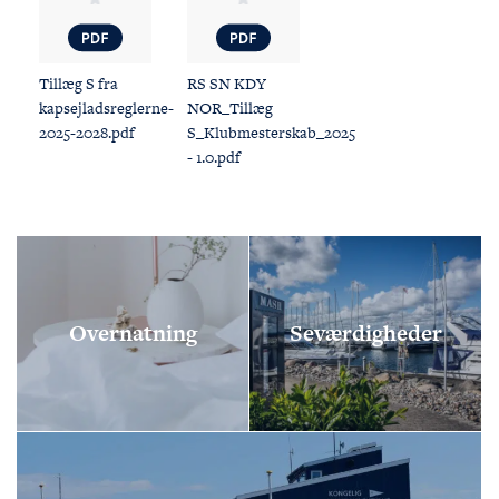
Tillæg S fra
RS SN KDY
kapsejladsreglerne-
NOR_Tillæg
2025-2028.pdf
S_Klubmesterskab_2025
- 1.0.pdf
Overnatning
Seværdigheder
FØLG OS
KONTAKT OS
Tuborg Havnepark 15