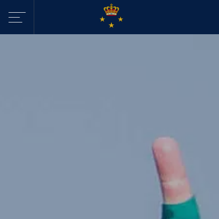
Sejltilbud i
KDY
Havne
Aktiviteter
Webcam - Byggeri
KDY
Nyheder
KDY
Afdelinger
Event Sailing