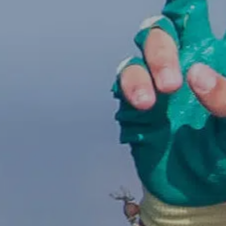
Talent & Elite
Onboard
KDY
Partnere
Om
KDY
Shop