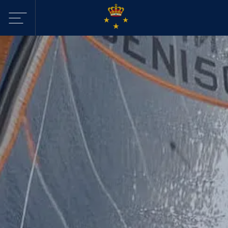
Sejltilbud i
KDY
Havne
Aktiviteter
Webcam - Byggeri
KDY
Nyheder
KDY
Afdelinger
Event Sailing