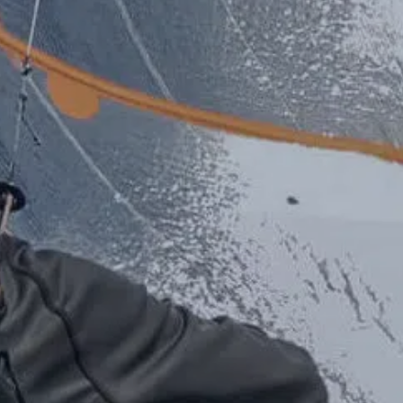
Talent & Elite
Onboard
KDY
Partnere
Om
KDY
Shop