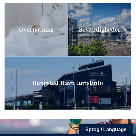
Overnatning
Seværdigheder
FØLG OS
KONTAKT OS
Tuborg Havnepark 15
+45 33 14 87 87
kdy@kdy.dk
Rungsted Havn turistinfo
Sprog / Language