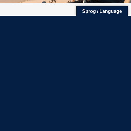
Sprog / Language
Dato:
29/05/2025 - 29/05/2025
KDY Opti Cup
Se næste event
RUNGSTED
SKOVSHOVED