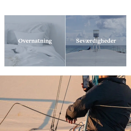
Overnatning
Seværdigheder
FØLG OS
KONTAKT OS
Tuborg Havnepark 15
+45 33 14 87 87
kdy@kdy.dk