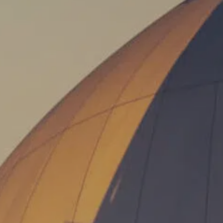
Talent & Elite
Onboard
KDY
Partnere
Om
KDY
Shop