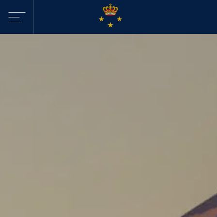
Sejltilbud i
KDY
Havne
Aktiviteter
Webcam - Byggeri
KDY
Nyheder
KDY
Afdelinger
Event Sailing