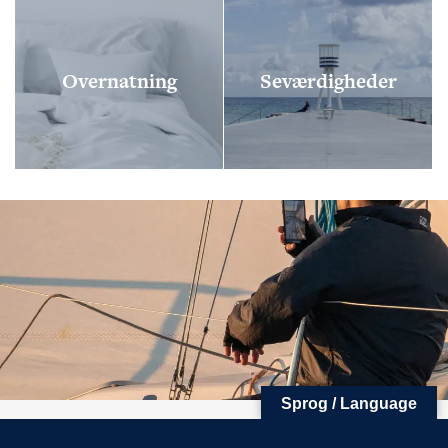
Overnatning
Seværdigheder
FØLG OS
KONTAKT OS
Tuborg Havnepark 15
+45 33 14 87 87
kdy@kdy.dk
Sprog / Language