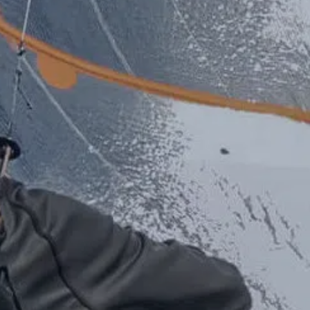
Talent & Elite
Onboard
KDY
Partnere
Om
KDY
Shop