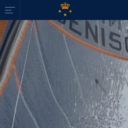
Sejltilbud i
KDY
Havne
Aktiviteter
Webcam - Byggeri
KDY
Nyheder
KDY
Afdelinger
Event Sailing