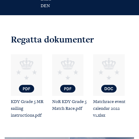
DEN
Regatta dokumenter
KDY Grade 5 MR
NoR KDY Grade 5
Matchrace event
sailing
Match Race.pdf
calendar 2022
instructions.pdf
v1.xlsx