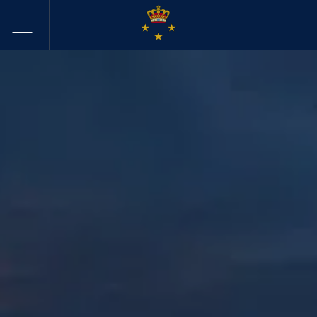
Sejltilbud i
KDY
Havne
Aktiviteter
Webcam - Byggeri
KDY
Nyheder
KDY
Afdelinger
Event Sailing