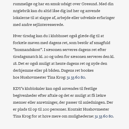
rummelige og har en smuk udsigt over Øresund. Med din
nøglebrik kan du altid låse dig ind her og anvende
lokalerne til at slappe af, arbejde eller udveksle erfaringer
med andre sejlinteresserede.
Hver tirsdag kan du i klubhuset også glæde dig til at
forkæle maven med dagens ret, som består af smagfuld
”husmandskost”. I sæsonen serveres dagens ret efter
tirsdagsmatch kl. 20 og uden for sæsonen serveres den kl.
18. Det er også muligt at hente dagens ret og nyde den
derhjemme eller på båden. Dagens ret bookes
hos Hushovmester Tina Krog:
31 33 60 80
.
KDY’s klublokaler kan også anvendes til festlige
begivenheder efter aftale og det er muligt at få lækre
menuer eller anretninger, der passer til anledningen. Der
er plads til op til 200 personer. Kontakt Hushovmester
Tina Krog for at høre mere om mulighederne:
31 33 60 80
.