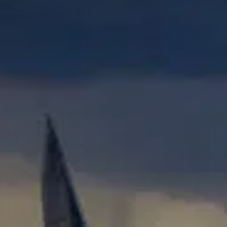
Talent & Elite
Onboard
KDY
Partnere
Om
KDY
Shop