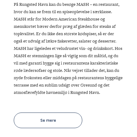
På Rungsted Havn kan du besøge MASH – en restaurant,
hvor du kan se frem til en spiseoplevelse i særklasse.
MASH står for Modern American Steakhouse og
menukortet bærer derfor præg af glæden for steaks af
topkvalitet. Er du ikke den største kødspiser, så er der
også et udvalg af lækre fiskeretter, salater og desserter.
MASH har ligeledes et veludrustet vin- og drinkskort. Hos
MASH er stemningen lige så vigtig som dit måltid, og du
vil med garanti hygge sig i restaurantens karakteristiske
røde lædersofaer og stole. Når vejret tillader det, kan du
nyde frokosten eller middagen på restaurantens hyggelige
terrasse med en sublim udsigt over Øresund og det
atmosfærefyldte havnemiljø i Rungsted Havn.
FØLG OS
KONTAKT OS
Tuborg Havnepark 15
+45 33 14 87 87
Se mere
kdy@kdy.dk