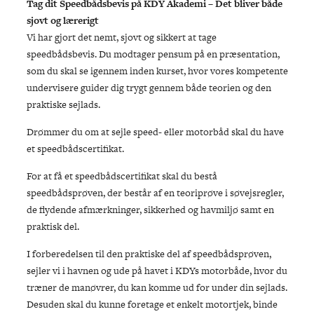
Tag dit Speedbådsbevis på KDY Akademi – Det bliver både
sjovt og lærerigt
Vi har gjort det nemt, sjovt og sikkert at tage
speedbådsbevis. Du modtager pensum på en præsentation,
som du skal se igennem inden kurset, hvor vores kompetente
undervisere guider dig trygt gennem både teorien og den
praktiske sejlads.
Drømmer du om at sejle speed- eller motorbåd skal du have
et speedbådscertifikat.
For at få et speedbådscertifikat skal du bestå
speedbådsprøven, der består af en teoriprøve i søvejsregler,
de flydende afmærkninger, sikkerhed og havmiljø samt en
praktisk del.
I forberedelsen til den praktiske del af speedbådsprøven,
sejler vi i havnen og ude på havet i KDYs motorbåde, hvor du
træner de manøvrer, du kan komme ud for under din sejlads.
Desuden skal du kunne foretage et enkelt motortjek, binde