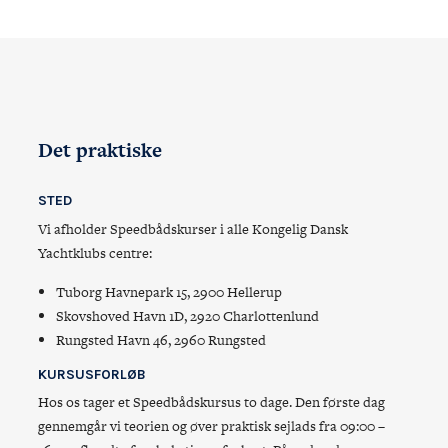
10
11
12
13
14
15
16
17
18
19
20
21
22
23
24
25
26
27
28
29
30
31
1
2
3
4
5
6
Det praktiske
STED
Vi afholder Speedbådskurser i alle Kongelig Dansk
Yachtklubs centre:
Tuborg Havnepark 15, 2900 Hellerup
Skovshoved Havn 1D, 2920 Charlottenlund
Rungsted Havn 46, 2960 Rungsted
KURSUSFORLØB
Hos os tager et Speedbådskursus to dage. Den første dag
gennemgår vi teorien og øver praktisk sejlads fra 09:00 –