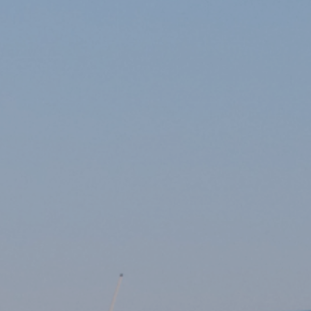
Talent & Elite
Onboard
KDY
Partnere
Om
KDY
Shop