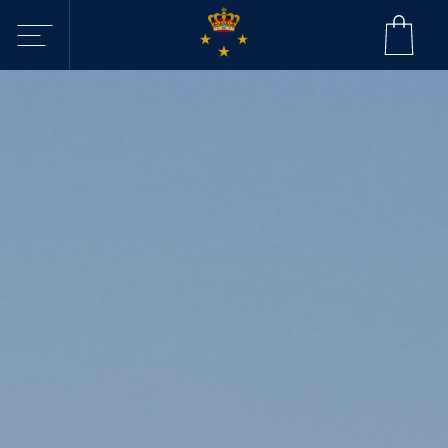
Sejltilbud i
KDY
Havne
Aktiviteter
Webcam - Byggeri
KDY
Nyheder
KDY
Afdelinger
Event Sailing