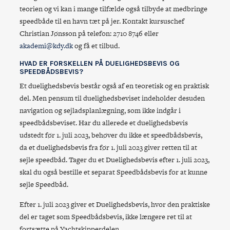
teorien og vi kan i mange tilfælde også tilbyde at medbringe
speedbåde til en havn tæt på jer. Kontakt kursuschef
Christian Jønsson på telefon: 2710 8746 eller
akademi@kdy.dk
og få et tilbud.
HVAD ER FORSKELLEN PÅ DUELIGHEDSBEVIS OG
SPEEDBÅDSBEVIS?
Et duelighedsbevis består også af en teoretisk og en praktisk
del. Men pensum til duelighedsbeviset indeholder desuden
navigation og sejladsplanlægning, som ikke indgår i
speedbådsbeviset. Har du allerede et duelighedsbevis
udstedt før 1. juli 2023, behøver du ikke et speedbådsbevis,
da et duelighedsbevis fra før 1. juli 2023 giver retten til at
sejle speedbåd. Tager du et Duelighedsbevis efter 1. juli 2023,
skal du også bestille et separat Speedbådsbevis for at kunne
sejle Speedbåd.
Efter 1. juli 2023 giver et Duelighedsbevis, hvor den praktiske
del er taget som Speedbådsbevis, ikke længere ret til at
fortsætte på Yachtskipperdelen.