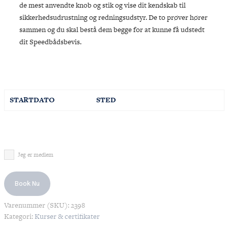
de mest anvendte knob og stik og vise dit kendskab til
sikkerhedsudrustning og redningsudstyr. De to prøver hører
sammen og du skal bestå dem begge for at kunne få udstedt
dit Speedbådsbevis.
STARTDATO
STED
August
2026
Jeg er medlem
M
TI
O
TO
F
L
S
Book Nu
27
28
29
30
31
1
2
Varenummer (SKU):
2398
3
4
5
6
7
8
9
Kategori:
Kurser & certifikater