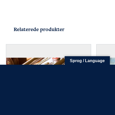
FØLG OS
KONTAKT OS
Tuborg Havnepark 15
+45 33 14 87 87
kdy@kdy.dk
Relaterede produkter
Sprog / Language