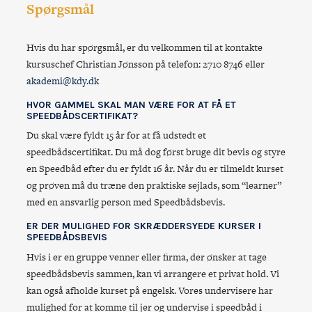
Spørgsmål
Hvis du har spørgsmål, er du velkommen til at kontakte
kursuschef Christian Jønsson på telefon: 2710 8746 eller
akademi@kdy.dk
HVOR GAMMEL SKAL MAN VÆRE FOR AT FÅ ET
SPEEDBÅDSCERTIFIKAT?
Du skal være fyldt 15 år for at få udstedt et
speedbådscertifikat. Du må dog først bruge dit bevis og styre
en Speedbåd efter du er fyldt 16 år. Når du er tilmeldt kurset
og prøven må du træne den praktiske sejlads, som “learner”
med en ansvarlig person med Speedbådsbevis.
ER DER MULIGHED FOR SKRÆDDERSYEDE KURSER I
SPEEDBÅDSBEVIS
Hvis i er en gruppe venner eller firma, der ønsker at tage
speedbådsbevis sammen, kan vi arrangere et privat hold. Vi
kan også afholde kurset på engelsk. Vores undervisere har
mulighed for at komme til jer og undervise i speedbåd i