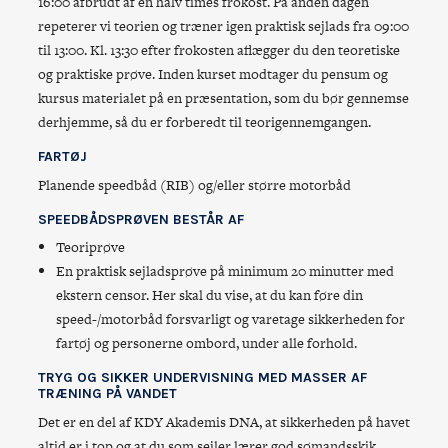
16:00 afbrudt af en halv times frokost. På anden dagen
repeterer vi teorien og træner igen praktisk sejlads fra 09:00
til 13:00. Kl. 13:30 efter frokosten aflægger du den teoretiske
og praktiske prøve. Inden kurset modtager du pensum og
kursus materialet på en præsentation, som du bør gennemse
derhjemme, så du er forberedt til teorigennemgangen.
FARTØJ
Planende speedbåd (RIB) og/eller større motorbåd
SPEEDBÅDSPRØVEN BESTÅR AF
Teoriprøve
En praktisk sejladsprøve på minimum 20 minutter med
ekstern censor. Her skal du vise, at du kan føre din
speed-/motorbåd forsvarligt og varetage sikkerheden for
fartøj og personerne ombord, under alle forhold.
TRYG OG SIKKER UNDERVISNING MED MASSER AF
TRÆNING PÅ VANDET
Det er en del af KDY Akademis DNA, at sikkerheden på havet
altid er i top og at du som sejler lærer god sømandsskik.