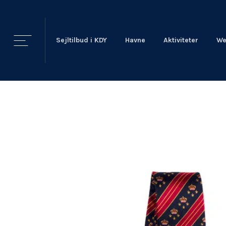
Sejltilbud i KDY
Havne
Aktiviteter
We
KDY
Nyheder
KDY
Afdelinger
Event Sailing
Talent & Elite