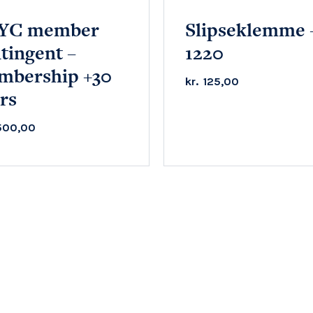
YC member
Slipseklemme 
tingent –
1220
mbership +30
kr.
125,00
rs
500,00