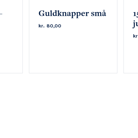
–
Guldknapper små
1
j
kr.
80,00
kr