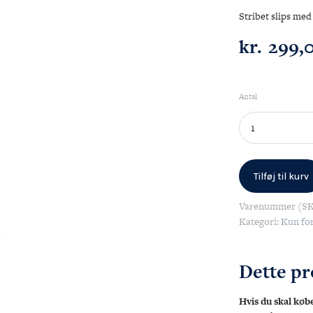
Stribet slips me
kr.
299,
Antal
Slips
Stribet
antal
Tilføj til kurv
Varenummer (S
Kategori:
Kun fo
Dette p
Hvis du skal købe