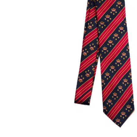
Onboard
KDY
Partnere
Om
KDY
Shop