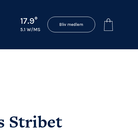
17.9°
Bliv medlem
5.1 W/MS
s Stribet