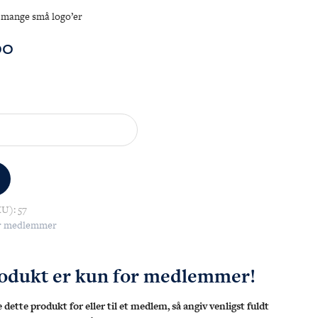
d mange små logo’er
00
KU):
57
r medlemmer
rodukt er kun for medlemmer!
 dette produkt for eller til et medlem, så angiv venligst fuldt