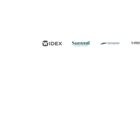
FØLG OS
KONTAKT OS
Tuborg Havnepark 15
+45 33 14 87 87