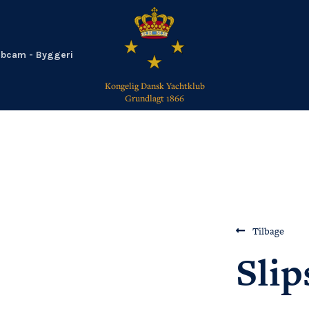
bcam - Byggeri
Kongelig Dansk Yachtklub
Grundlagt 1866
TILBAGE
Tilbage
Slip