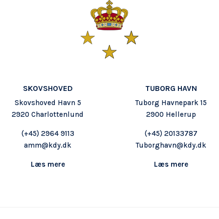
SKOVSHOVED
TUBORG HAVN
Skovshoved Havn 5
Tuborg Havnepark 15
2920 Charlottenlund
2900 Hellerup
(+45) 2964 9113
(+45) 20133787
amm@kdy.dk
Tuborghavn@kdy.dk
Læs mere
Læs mere