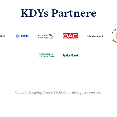
KDYs Partnere
© 2026 Kongelig Dansk Yachtklub . All rights reserved.