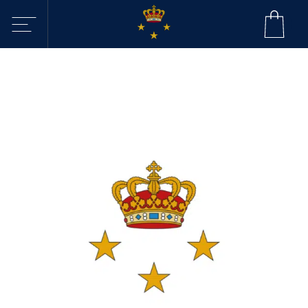
Sejltilbud i
KDY
Havne
Aktiviteter
Webcam - Byggeri
KDY
Nyheder
KDY
Afdelinger
Event Sailing