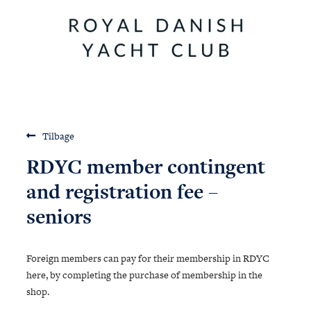
Talent & Elite
Onboard
KDY
Partnere
Om
KDY
Shop
Tilbage
RDYC member contingent
and registration fee –
seniors
Foreign members can pay for their membership in RDYC
here, by completing the purchase of membership in the
shop.