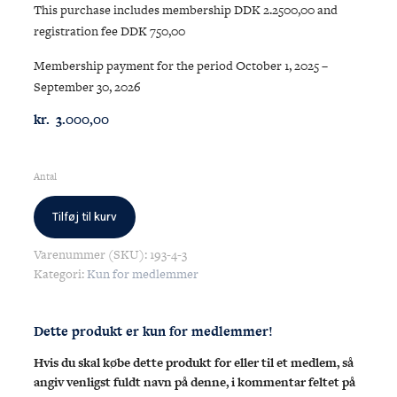
This purchase includes membership DDK 2.2500,00 and
registration fee DDK 750,00
Membership payment for the period October 1, 2025 –
September 30, 2026
kr.
3.000,00
Antal
Tilføj til kurv
RDYC
member
Varenummer (SKU):
193-4-3
contingent
Kategori:
Kun for medlemmer
and
registration
fee
Dette produkt er kun for medlemmer!
-
seniors
Hvis du skal købe dette produkt for eller til et medlem, så
antal
angiv venligst fuldt navn på denne, i kommentar feltet på