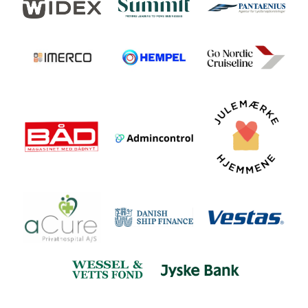
FØLG OS
KONTAKT OS
Tuborg Havnepark 15
+45 33 14 87 87