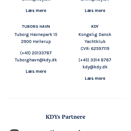
Læs mere
Læs mere
TUBORG HAVN
KDY
Tuborg Havnepark 15
Kongelig Dansk
2900 Hellerup
Yachtklub
CVR: 62597119
(+45) 20133787
Tuborghavn@kdy.dk
(+45) 3314 8787
kdy@kdy.dk
Læs mere
Læs mere
KDYs Partnere