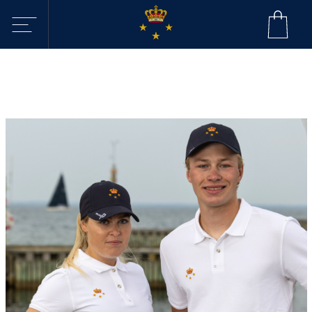
Sejltilbud i
KDY
Havne
Aktiviteter
Webcam - Byggeri
KDY
Nyheder
KDY
Afdelinger
Event Sailing