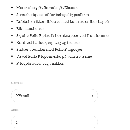
Materiale: 95% Bomuld 5% Elastan
Stretch pique stof for behagelig pasform
Dobbeltstrikket ribkrave med kontraststriber bagpå
Rib manchetter
Skjulte Pelle P plastik hornknapper ved frontlomme
Kontrast flatlock, zig-zag og trenser
Slidser i bunden med Pelle P logoøjer
Vævet Pelle P logomærke på venstre ærme
P-logobroderi bag i nakken
Størrelse
Antal
KDY
/