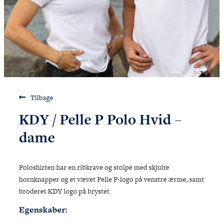
Talent & Elite
Onboard
KDY
Partnere
Om
KDY
Shop
Tilbage
KDY / Pelle P Polo Hvid –
dame
Poloshirten har en ribkrave og stolpe med skjulte
hornknapper og et vævet Pelle P-logo på venstre ærme, samt
broderet KDY logo på brystet
Egenskaber: