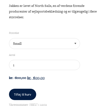
Jakken er lavet af North Sails, en af ​​verdens førende
producenter af sejlsportsbeklædning og er tilgængelig i flere
størrelser.
Størrelse
Antal
KDY
Jakke
/
Den
Den
kr.
800,00
kr.
600,00
Dame
oprindelige
aktuelle
antal
pris
pris
var:
er:
Tilføj til kurv
kr. 800,00.
kr. 600,00.
Varenummer (SKU):
2202