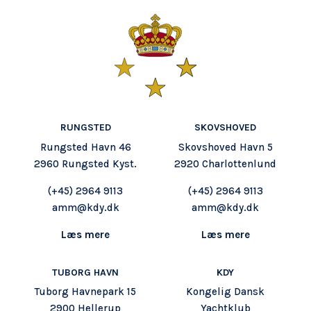
RUNGSTED
SKOVSHOVED
Rungsted Havn 46
Skovshoved Havn 5
2960 Rungsted Kyst.
2920 Charlottenlund
(+45)
2964 9113
(+45) 2964 9113
amm@kdy.dk
amm@kdy.dk
Læs mere
Læs mere
TUBORG HAVN
KDY
Tuborg Havnepark 15
Kongelig Dansk
2900 Hellerup
Yachtklub