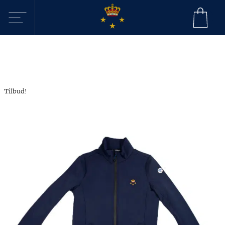
Sejltilbud i
KDY
Tilbud!
Havne
Aktiviteter
Webcam - Byggeri
KDY
Nyheder
KDY
Afdelinger
Event Sailing