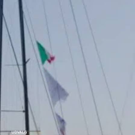
Talent & Elite
Onboard
KDY
Partnere
Om
KDY
Shop
UDVALG