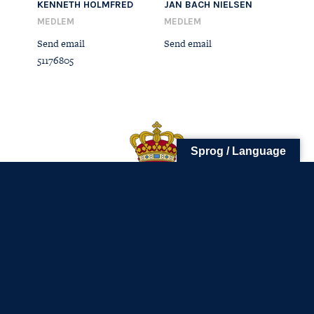
KENNETH HOLMFRED
JAN BACH NIELSEN
Tuborg Havnepark 15
MEDLEM
MEDLEM
+45 33 14 87 87
Send email
Send email
kdy@kdy.dk
51176805
Sprog / Language
RUNGSTED
SKOVSHOVED
Rungsted Havn 46
Skovshoved Havn 5
2960 Rungsted Kyst.
2920 Charlottenlund
(+45)
2964 9113
(+45) 2964 9113