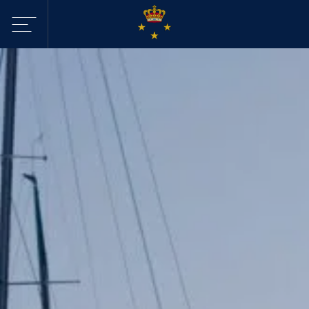
Sejltilbud i
KDY
Havne
Aktiviteter
Webcam - Byggeri
KDY
Nyheder
KDY
Afdelinger
Event Sailing