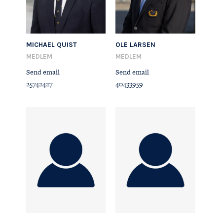
MICHAEL QUIST
OLE LARSEN
MEDLEM
MEDLEM
Send email
Send email
25742427
40433959
FØLG OS
KONTAKT OS