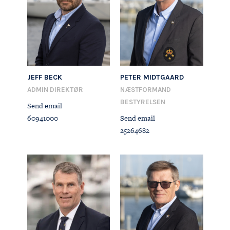
JEFF BECK
PETER MIDTGAARD
ADMIN DIREKTØR
NÆSTFORMAND
BESTYRELSEN
Send email
60941000
Send email
25264682