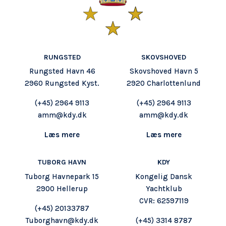
Talent & Elite
Onboard
KDY
Partnere
RUNGSTED
SKOVSHOVED
Om
KDY
Rungsted Havn 46
Skovshoved Havn 5
2960 Rungsted Kyst.
2920 Charlottenlund
Shop
(+45)
2964 9113
(+45) 2964 9113
amm@kdy.dk
amm@kdy.dk
Læs mere
Læs mere
TUBORG HAVN
KDY
Tuborg Havnepark 15
Kongelig Dansk
2900 Hellerup
Yachtklub
CVR: 62597119
(+45) 20133787
Tuborghavn@kdy.dk
(+45) 3314 8787