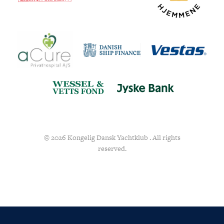
© 2026 Kongelig Dansk Yachtklub . All rights
reserved.
FØLG OS
KONTAKT OS
Tuborg Havnepark 15
+45 33 14 87 87
kdy@kdy.dk