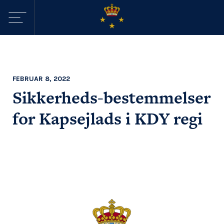
Sejltilbud i
KDY
FEBRUAR 8, 2022
Sikkerheds-bestemmelser
Havne
for Kapsejlads i KDY regi
Aktiviteter
Webcam - Byggeri
KDY
Nyheder
KDY
Afdelinger
Event Sailing