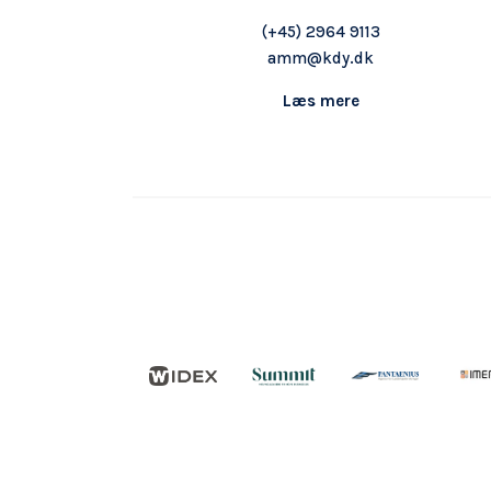
Onboard
(+45)
2964 9113
amm@kdy.dk
KDY
Partnere
Læs mere
Om
KDY
Shop