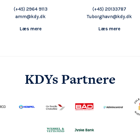
(+45) 2964 9113
(+45) 20133787
amm@kdy.dk
Tuborghavn@kdy.dk
Læs mere
Læs mere
KDYs Partnere