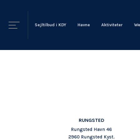
Sejltilbud i KDY
Havne
Aktiviteter
We
KDY
Nyheder
KDY
Afdelinger
Event Sailing
Talent & Elite
RUNGSTED
Rungsted Havn 46
2960 Rungsted Kyst.