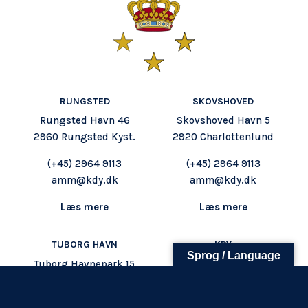
RUNGSTED
SKOVSHOVED
FØLG OS
KONTAKT OS
Tuborg Havnepark 15
Rungsted Havn 46
Skovshoved Havn 5
+45 33 14 87 87
2960 Rungsted Kyst.
2920 Charlottenlund
kdy@kdy.dk
(+45)
2964 9113
(+45) 2964 9113
amm@kdy.dk
amm@kdy.dk
Læs mere
Læs mere
TUBORG HAVN
KDY
Sprog / Language
Tuborg Havnepark 15
Kongelig Dansk
2900 Hellerup
Yachtklub
CVR: 62597119
(+45) 20133787