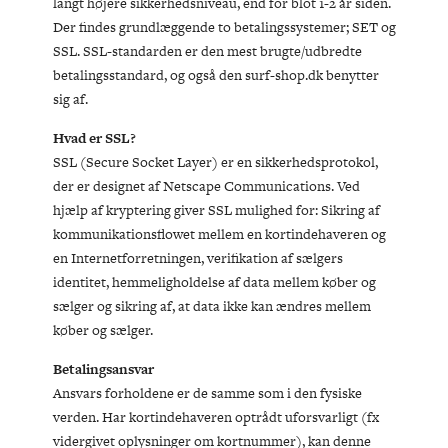
langt højere sikkerhedsniveau, end for blot 1-2 år siden.
Der findes grundlæggende to betalingssystemer; SET og
SSL. SSL-standarden er den mest brugte/udbredte
betalingsstandard, og også den surf-shop.dk benytter
sig af.
Hvad er SSL?
SSL (Secure Socket Layer) er en sikkerhedsprotokol,
der er designet af Netscape Communications. Ved
hjælp af kryptering giver SSL mulighed for: Sikring af
kommunikationsflowet mellem en kortindehaveren og
en Internetforretningen, verifikation af sælgers
identitet, hemmeligholdelse af data mellem køber og
sælger og sikring af, at data ikke kan ændres mellem
køber og sælger.
Betalingsansvar
Ansvars forholdene er de samme som i den fysiske
verden. Har kortindehaveren optrådt uforsvarligt (fx
vidergivet oplysninger om kortnummer), kan denne