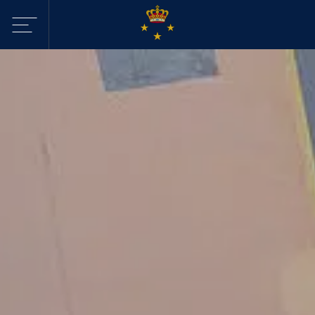
Sejltilbud i
KDY
Havne
Aktiviteter
Webcam - Byggeri
KDY
Nyheder
KDY
Afdelinger
Event Sailing