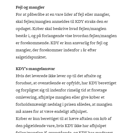
Fejl og mangler
For at påberåbe at en vare lider af fejl eller mangler,
skal fejlen/manglen anmeldes til KDY straks den er
opdaget. Køber skal beskrive hvad fejlen/manglen
består i, og på forlangende vise hvordan fejlen/manglen
er forekommende. KDY er kun ansvarlig for fejl og
mangler, der forekommer indenfor 1 år efter
salgstidspunktet.
KDY’s mangelansvar
Hvis det leverede ikke lever op til det aftalte og
forudsat, at ovenstående er opfyldt, har KDY berettiget
og forpligtet sig til indenfor rimelig tid at foretage
omlevering, afhjælpe manglen eller give køber et
forholdsmæssigt nedslag i prisen således, at manglen
må anses for at være endeligt afhjulpet.
Køber er kun berettiget til at hæve aftalen om køb af
den pågældende vare, hvis KDY ikke har afhjulpet
fejlen/manglen jf. ovenstående, og KDY har modtaget