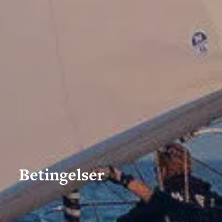
Talent & Elite
Onboard
KDY
Partnere
Om
KDY
Shop
Betingelser